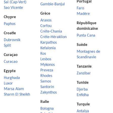
Portugal
Sal (Cap-Vert)
Gambie-Banjul
Sao Vicente
Faro
Grèce
Madère
Chypre
Araxos
République
Paphos
Corfou
dominicaine
Crète-Chania
Croatie
Punta Cana
Crète-Héraklion
Dubrovnik
Karpathos
Suède
Split
Kefalonia
Montagnes de
Kos
Curaçao
Scandinavie
Lesbos
Curacao
Mykonos
Tanzanie
Preveza
Egypte
Zanzibar
Rhodes
Hurghada
Samos
Tunisie
Luxor
Santorin
Marsa Alam
Djerba
Zakynthos
Sharm El Sheikh
Enfidha
Italie
Turquie
Bologna
Antalya