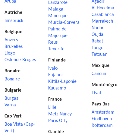
Aruba
Agadir
Lanzarote
Al Hoceima
Malaga
Autriche
Casablanca
Minorque
Innsbruck
Marrakech
Murcia-Corvera
Nador
Palma de
Belgique
Oujda
Majorque
Anvers
Rabat
Reus
Bruxelles
Tanger
Tenerife
Liège
Tetouan
Ostende-Bruges
Finlande
Mexique
Ivalo
Bonaire
Cancun
Kajaani
Bonaire
Kittila-Laponie
Monténégro
Kuusamo
Bulgarie
Tivat
Burgas
France
Pays-Bas
Varna
Lille
Amsterdam
Metz-Nancy
Cap-Vert
Eindhoven
Paris Orly
Boa Vista (Cap-
Rotterdam
Vert)
Gambie