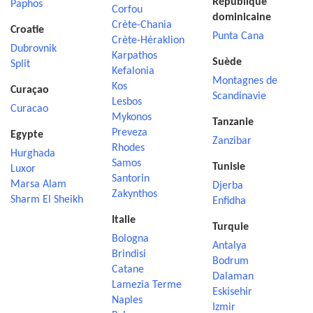
République
Paphos
Corfou
dominicaine
Crète-Chania
Croatie
Punta Cana
Crète-Héraklion
Dubrovnik
Karpathos
Suède
Split
Kefalonia
Montagnes de
Kos
Curaçao
Scandinavie
Lesbos
Curacao
Mykonos
Tanzanie
Preveza
Egypte
Zanzibar
Rhodes
Hurghada
Samos
Tunisie
Luxor
Santorin
Marsa Alam
Djerba
Zakynthos
Sharm El Sheikh
Enfidha
Italie
Turquie
Bologna
Antalya
Brindisi
Bodrum
Catane
Dalaman
Lamezia Terme
Eskisehir
Naples
Izmir