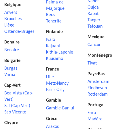
Nador
Palma de
Belgique
Oujda
Majorque
Anvers
Rabat
Reus
Bruxelles
Tanger
Tenerife
Liège
Tetouan
Ostende-Bruges
Finlande
Mexique
Ivalo
Bonaire
Cancun
Kajaani
Bonaire
Kittila-Laponie
Monténégro
Kuusamo
Bulgarie
Tivat
Burgas
France
Pays-Bas
Varna
Lille
Amsterdam
Metz-Nancy
Cap-Vert
Eindhoven
Paris Orly
Boa Vista (Cap-
Rotterdam
Vert)
Gambie
Portugal
Sal (Cap-Vert)
Gambie-Banjul
Sao Vicente
Faro
Grèce
Madère
Chypre
Araxos