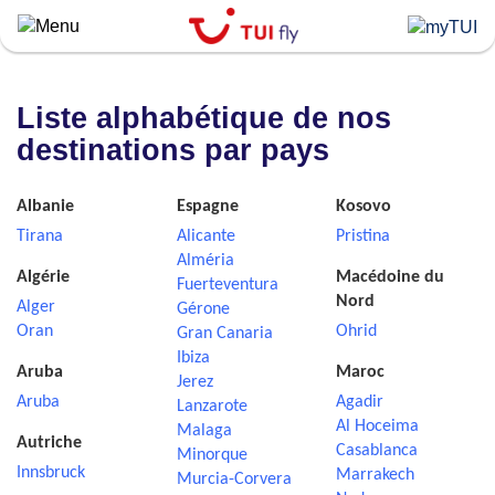
Skip
to
main
content
Liste alphabétique de nos
destinations par pays
Albanie
Espagne
Kosovo
Tirana
Alicante
Pristina
Alméria
Algérie
Macédoine du
Fuerteventura
Nord
Alger
Gérone
Oran
Ohrid
Gran Canaria
Ibiza
Aruba
Maroc
Jerez
Aruba
Agadir
Lanzarote
Al Hoceima
Malaga
Autriche
Casablanca
Minorque
Innsbruck
Marrakech
Murcia-Corvera