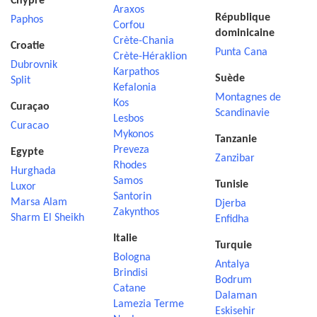
Chypre
Araxos
République
Paphos
Corfou
dominicaine
Crète-Chania
Croatie
Punta Cana
Crète-Héraklion
Dubrovnik
Karpathos
Suède
Split
Kefalonia
Montagnes de
Kos
Curaçao
Scandinavie
Lesbos
Curacao
Mykonos
Tanzanie
Preveza
Egypte
Zanzibar
Rhodes
Hurghada
Samos
Tunisie
Luxor
Santorin
Marsa Alam
Djerba
Zakynthos
Sharm El Sheikh
Enfidha
Italie
Turquie
Bologna
Antalya
Brindisi
Bodrum
Catane
Dalaman
Lamezia Terme
Eskisehir