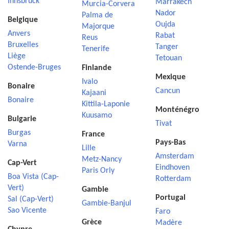
Innsbruck
Marrakech
Murcia-Corvera
Nador
Palma de
Belgique
Oujda
Majorque
Anvers
Rabat
Reus
Bruxelles
Tanger
Tenerife
Liège
Tetouan
Ostende-Bruges
Finlande
Mexique
Ivalo
Bonaire
Cancun
Kajaani
Bonaire
Kittila-Laponie
Monténégro
Kuusamo
Bulgarie
Tivat
Burgas
France
Pays-Bas
Varna
Lille
Amsterdam
Metz-Nancy
Cap-Vert
Eindhoven
Paris Orly
Boa Vista (Cap-
Rotterdam
Vert)
Gambie
Portugal
Sal (Cap-Vert)
Gambie-Banjul
Sao Vicente
Faro
Grèce
Madère