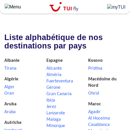
Skip
to
main
content
Liste alphabétique de nos
destinations par pays
Albanie
Espagne
Kosovo
Tirana
Alicante
Pristina
Alméria
Algérie
Macédoine du
Fuerteventura
Nord
Alger
Gérone
Oran
Ohrid
Gran Canaria
Ibiza
Aruba
Maroc
Jerez
Aruba
Agadir
Lanzarote
Al Hoceima
Malaga
Autriche
Casablanca
Minorque