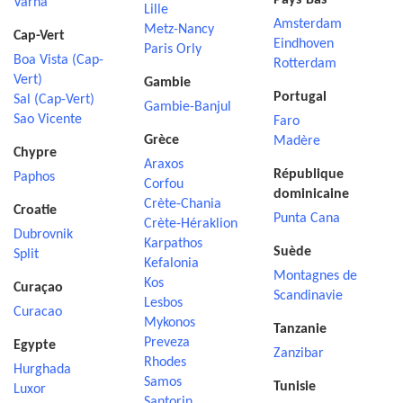
Pays-Bas
Varna
Lille
Amsterdam
Metz-Nancy
Cap-Vert
Eindhoven
Paris Orly
Boa Vista (Cap-
Rotterdam
Vert)
Gambie
Portugal
Sal (Cap-Vert)
Gambie-Banjul
Sao Vicente
Faro
Grèce
Madère
Chypre
Araxos
République
Paphos
Corfou
dominicaine
Crète-Chania
Croatie
Punta Cana
Crète-Héraklion
Dubrovnik
Karpathos
Suède
Split
Kefalonia
Montagnes de
Kos
Curaçao
Scandinavie
Lesbos
Curacao
Mykonos
Tanzanie
Preveza
Egypte
Zanzibar
Rhodes
Hurghada
Samos
Tunisie
Luxor
Santorin