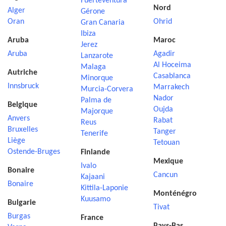
Fuerteventura
Nord
Alger
Gérone
Oran
Ohrid
Gran Canaria
Ibiza
Aruba
Maroc
Jerez
Aruba
Agadir
Lanzarote
Al Hoceima
Malaga
Autriche
Casablanca
Minorque
Innsbruck
Marrakech
Murcia-Corvera
Nador
Palma de
Belgique
Oujda
Majorque
Anvers
Rabat
Reus
Bruxelles
Tanger
Tenerife
Liège
Tetouan
Ostende-Bruges
Finlande
Mexique
Ivalo
Bonaire
Cancun
Kajaani
Bonaire
Kittila-Laponie
Monténégro
Kuusamo
Bulgarie
Tivat
Burgas
France