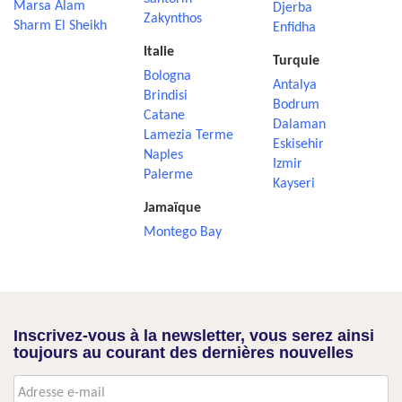
Marsa Alam
Djerba
Zakynthos
Sharm El Sheikh
Enfidha
Italie
Turquie
Bologna
Antalya
Brindisi
Bodrum
Catane
Dalaman
Lamezia Terme
Eskisehir
Naples
Izmir
Palerme
Kayseri
Jamaïque
Montego Bay
Inscrivez-vous à la newsletter, vous serez ainsi
toujours au courant des dernières nouvelles