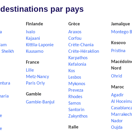
 destinations par pays
Finlande
Grèce
Jamaïque
a
Ivalo
Araxos
Montego B
Kajaani
Corfou
Kosovo
lam
Kittila-Laponie
Crète-Chania
Pristina
 Sheikh
Kuusamo
Crète-Héraklion
Karpathos
Macédoin
France
Kefalonia
Nord
Lille
Kos
Ohrid
Metz-Nancy
Lesbos
ntura
Paris Orly
Mykonos
Maroc
Preveza
Gambie
Agadir
naria
Rhodes
Al Hoceim
Gambie-Banjul
Samos
Casablanc
Santorin
Marrakech
e
Zakynthos
Nador
Italie
Oujda
e