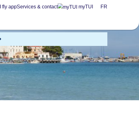
 fly app
Services & contact
myTUI
FR