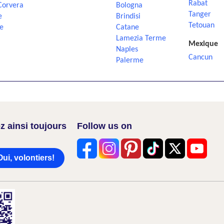
Rabat
Corvera
Bologna
Tanger
e
Brindisi
Tetouan
e
Catane
Lamezia Terme
Mexique
Naples
Cancun
Palerme
z ainsi toujours
Follow us on
Oui, volontiers!