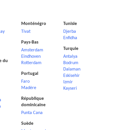
Monténégro
Tunisie
ay
Tivat
Djerba
Enfidha
Pays-Bas
Turquie
Amsterdam
Eindhoven
Antalya
e du
Rotterdam
Bodrum
Dalaman
Portugal
Eskisehir
Faro
Izmir
Madère
Kayseri
République
a
dominicaine
a
Punta Cana
Suède