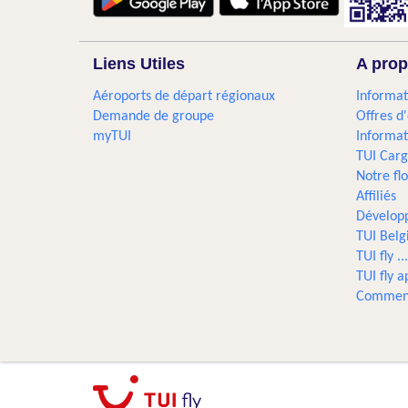
Liens Utiles
A prop
Aéroports de départ régionaux
Informat
Demande de groupe
Offres d
myTUI
Informat
TUI Car
Notre flo
Affiliés
Dévelop
TUI Bel
TUI fly 
TUI fly a
Comment