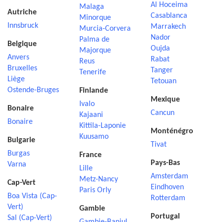
Al Hoceima
Malaga
Autriche
Casablanca
Minorque
Innsbruck
Marrakech
Murcia-Corvera
Nador
Palma de
Belgique
Oujda
Majorque
Anvers
Rabat
Reus
Bruxelles
Tanger
Tenerife
Liège
Tetouan
Ostende-Bruges
Finlande
Mexique
Ivalo
Bonaire
Cancun
Kajaani
Bonaire
Kittila-Laponie
Monténégro
Kuusamo
Bulgarie
Tivat
Burgas
France
Pays-Bas
Varna
Lille
Amsterdam
Metz-Nancy
Cap-Vert
Eindhoven
Paris Orly
Boa Vista (Cap-
Rotterdam
Vert)
Gambie
Portugal
Sal (Cap-Vert)