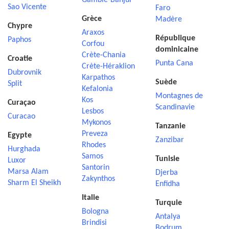
Gambie-Banjul
Sao Vicente
Faro
Grèce
Madère
Chypre
Araxos
République
Paphos
Corfou
dominicaine
Crète-Chania
Croatie
Punta Cana
Crète-Héraklion
Dubrovnik
Karpathos
Suède
Split
Kefalonia
Montagnes de
Kos
Curaçao
Scandinavie
Lesbos
Curacao
Mykonos
Tanzanie
Preveza
Egypte
Zanzibar
Rhodes
Hurghada
Samos
Tunisie
Luxor
Santorin
Marsa Alam
Djerba
Zakynthos
Sharm El Sheikh
Enfidha
Italie
Turquie
Bologna
Antalya
Brindisi
Bodrum