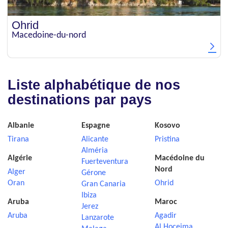
Ohrid
Macedoine-du-nord
Liste alphabétique de nos
destinations par pays
Albanie
Espagne
Kosovo
Tirana
Alicante
Pristina
Alméria
Algérie
Macédoine du
Fuerteventura
Nord
Alger
Gérone
Oran
Ohrid
Gran Canaria
Ibiza
Aruba
Maroc
Jerez
Aruba
Agadir
Lanzarote
Al Hoceima