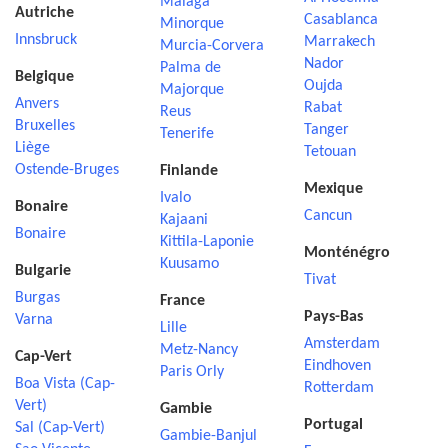
Malaga
Autriche
Casablanca
Minorque
Innsbruck
Marrakech
Murcia-Corvera
Nador
Palma de
Belgique
Oujda
Majorque
Anvers
Rabat
Reus
Bruxelles
Tanger
Tenerife
Liège
Tetouan
Ostende-Bruges
Finlande
Mexique
Ivalo
Bonaire
Cancun
Kajaani
Bonaire
Kittila-Laponie
Monténégro
Kuusamo
Bulgarie
Tivat
Burgas
France
Pays-Bas
Varna
Lille
Amsterdam
Metz-Nancy
Cap-Vert
Eindhoven
Paris Orly
Boa Vista (Cap-
Rotterdam
Vert)
Gambie
Portugal
Sal (Cap-Vert)
Gambie-Banjul