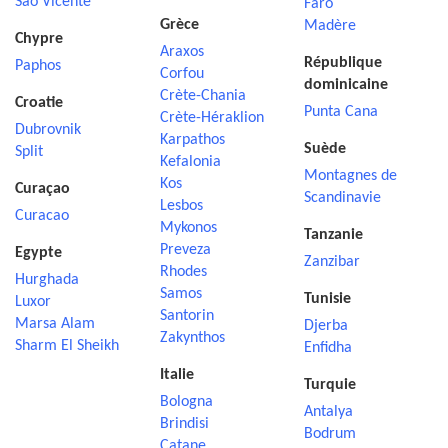
Sao Vicente
Faro
Grèce
Madère
Chypre
Araxos
République
Paphos
Corfou
dominicaine
Crète-Chania
Croatie
Punta Cana
Crète-Héraklion
Dubrovnik
Karpathos
Suède
Split
Kefalonia
Montagnes de
Kos
Curaçao
Scandinavie
Lesbos
Curacao
Mykonos
Tanzanie
Preveza
Egypte
Zanzibar
Rhodes
Hurghada
Samos
Tunisie
Luxor
Santorin
Marsa Alam
Djerba
Zakynthos
Sharm El Sheikh
Enfidha
Italie
Turquie
Bologna
Antalya
Brindisi
Bodrum
Catane