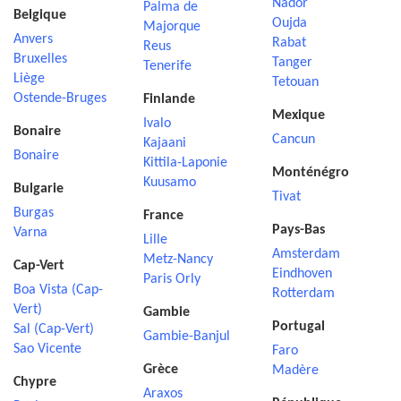
Nador
Palma de
Belgique
Oujda
Majorque
Anvers
Rabat
Reus
Bruxelles
Tanger
Tenerife
Liège
Tetouan
Ostende-Bruges
Finlande
Mexique
Ivalo
Bonaire
Cancun
Kajaani
Bonaire
Kittila-Laponie
Monténégro
Kuusamo
Bulgarie
Tivat
Burgas
France
Pays-Bas
Varna
Lille
Amsterdam
Metz-Nancy
Cap-Vert
Eindhoven
Paris Orly
Boa Vista (Cap-
Rotterdam
Vert)
Gambie
Portugal
Sal (Cap-Vert)
Gambie-Banjul
Sao Vicente
Faro
Grèce
Madère
Chypre
Araxos