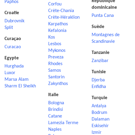
République
Paphos
Corfou
dominicaine
Crète-Chania
Croatie
Punta Cana
Crète-Héraklion
Dubrovnik
Karpathos
Suède
Split
Kefalonia
Montagnes de
Kos
Curaçao
Scandinavie
Lesbos
Curacao
Mykonos
Tanzanie
Preveza
Egypte
Zanzibar
Rhodes
Hurghada
Samos
Tunisie
Luxor
Santorin
Marsa Alam
Djerba
Zakynthos
Sharm El Sheikh
Enfidha
Italie
Turquie
Bologna
Antalya
Brindisi
Bodrum
Catane
Dalaman
Lamezia Terme
Eskisehir
Naples
Izmir