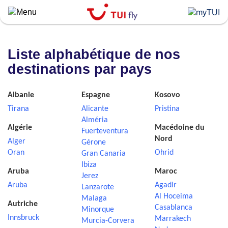
Skip
to
main
content
Liste alphabétique de nos
destinations par pays
Albanie
Espagne
Kosovo
Tirana
Alicante
Pristina
Alméria
Algérie
Macédoine du
Fuerteventura
Nord
Alger
Gérone
Oran
Ohrid
Gran Canaria
Ibiza
Aruba
Maroc
Jerez
Aruba
Agadir
Lanzarote
Al Hoceima
Malaga
Autriche
Casablanca
Minorque
Innsbruck
Marrakech
Murcia-Corvera