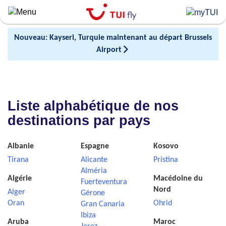
Skip
to
main
Nouveau: Kayseri, Turquie maintenant au départ Brussels
content
Airport
Liste alphabétique de nos
destinations par pays
Albanie
Espagne
Kosovo
Tirana
Alicante
Pristina
Alméria
Algérie
Macédoine du
Fuerteventura
Nord
Alger
Gérone
Oran
Ohrid
Gran Canaria
Ibiza
Aruba
Maroc