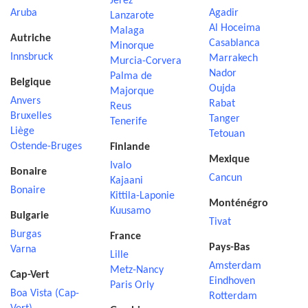
Jerez
Aruba
Agadir
Lanzarote
Al Hoceima
Malaga
Autriche
Casablanca
Minorque
Innsbruck
Marrakech
Murcia-Corvera
Nador
Palma de
Belgique
Oujda
Majorque
Anvers
Rabat
Reus
Bruxelles
Tanger
Tenerife
Liège
Tetouan
Ostende-Bruges
Finlande
Mexique
Ivalo
Bonaire
Cancun
Kajaani
Bonaire
Kittila-Laponie
Monténégro
Kuusamo
Bulgarie
Tivat
Burgas
France
Pays-Bas
Varna
Lille
Amsterdam
Metz-Nancy
Cap-Vert
Eindhoven
Paris Orly
Boa Vista (Cap-
Rotterdam