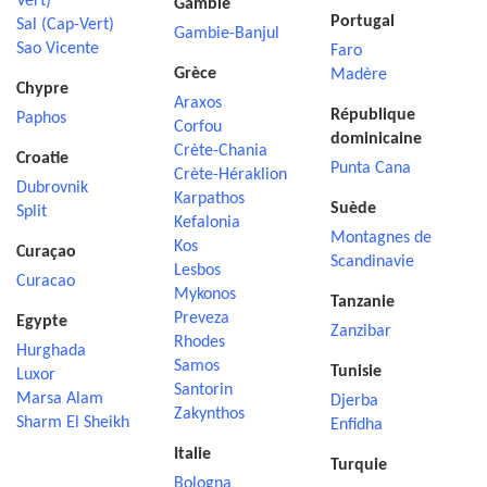
Vert)
Gambie
Portugal
Sal (Cap-Vert)
Gambie-Banjul
Sao Vicente
Faro
Grèce
Madère
Chypre
Araxos
République
Paphos
Corfou
dominicaine
Crète-Chania
Croatie
Punta Cana
Crète-Héraklion
Dubrovnik
Karpathos
Suède
Split
Kefalonia
Montagnes de
Kos
Curaçao
Scandinavie
Lesbos
Curacao
Mykonos
Tanzanie
Preveza
Egypte
Zanzibar
Rhodes
Hurghada
Samos
Tunisie
Luxor
Santorin
Marsa Alam
Djerba
Zakynthos
Sharm El Sheikh
Enfidha
Italie
Turquie
Bologna