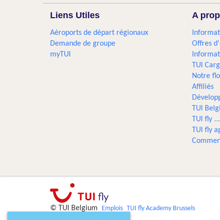
Liens Utiles
A prop
Aéroports de départ régionaux
Informat
Demande de groupe
Offres d
myTUI
Informat
TUI Car
Notre flo
Affiliés
Dévelop
TUI Bel
TUI fly 
TUI fly a
Comment
© TUI Belgium
Emplois
TUI fly Academy Brussels