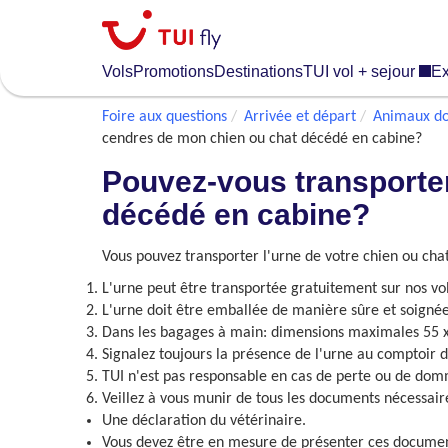
Skip
to
main
Vols
Promotions
Destinations
TUI vol + sejour
Ex
content
Foire aux questions
Arrivée et départ
Animaux do
cendres de mon chien ou chat décédé en cabine?
Pouvez-vous transporter
décédé en cabine?
Vous pouvez transporter l'urne de votre chien ou cha
L'urne peut être transportée gratuitement sur nos vol
L'urne doit être emballée de manière sûre et soignée
Dans les bagages à main: dimensions maximales 55 x
Signalez toujours la présence de l'urne au comptoir d
TUI n'est pas responsable en cas de perte ou de do
Veillez à vous munir de tous les documents nécessair
Une déclaration du vétérinaire.
Vous devez être en mesure de présenter ces document