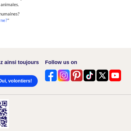
s animales.
s humaines?
rne?
"
z ainsi toujours
Follow us on
Oui, volontiers!