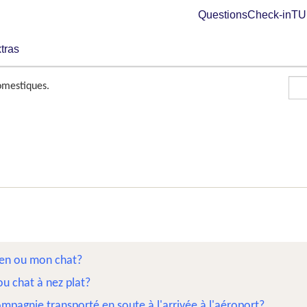
Questions
Check-in
TUI
tras
mestiques.
ien ou mon chat?
u chat à nez plat?
pagnie transporté en soute à l'arrivée à l'aéroport?