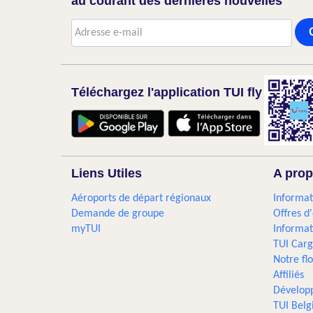
au courant des dernières nouvelles
Téléchargez l'application TUI fly
Liens Utiles
A prop
Aéroports de départ régionaux
Informat
Demande de groupe
Offres d
myTUI
Informat
TUI Car
Notre flo
Affiliés
Dévelop
TUI Bel