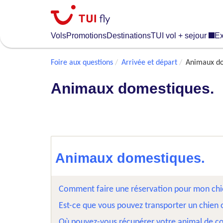
Skip
to
main
Vols
Promotions
Destinations
TUI vol + sejour
Ex
content
Foire aux questions
Arrivée et départ
Animaux do
Animaux domestiques.
Animaux domestiques.
Comment faire une réservation pour mon ch
Est-ce que vous pouvez transporter un chien o
Où pouvez-vous récupérer votre animal de com