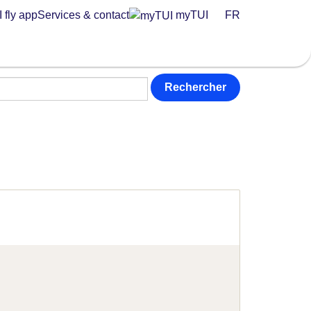
 fly app
Services & contact
myTUI
FR
Rechercher