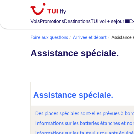
Skip
to
main
Vols
Promotions
Destinations
TUI vol + sejour
Ex
content
Foire aux questions
Arrivée et départ
Assistance 
Assistance spéciale.
Assistance spéciale.
Des places spéciales sont-elles prévues à bor
Informations sur les batteries étanches et no
Informations sur les fauteuils roulants équip