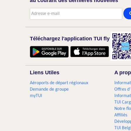
au courant des dernières nouvelles
Téléchargez l'application TUI fly
Liens Utiles
A prop
Aéroports de départ régionaux
Informat
Demande de groupe
Offres d
myTUI
Informat
TUI Car
Notre flo
Affiliés
Dévelop
TUI Bel