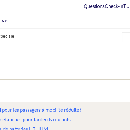
Questions
Check-in
TUI
tras
spéciale.
d pour les passagers à mobilité réduite?
n étanches pour fauteuils roulants
és de batteries LITHIUM