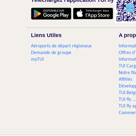
Téléchargez l'application TUI fly
Liens Utiles
A prop
Aéroports de départ régionaux
Informat
Demande de groupe
Offres d
myTUI
Informat
TUI Car
Notre flo
Affiliés
Dévelop
TUI Bel
TUI fly 
TUI fly a
Comment