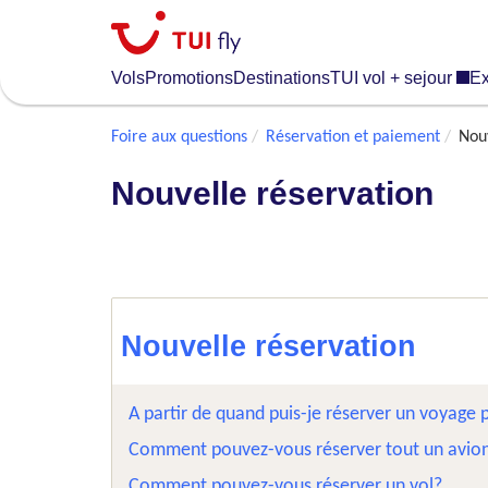
Skip
to
main
Vols
Promotions
Destinations
TUI vol + sejour
Ex
content
Foire aux questions
Réservation et paiement
Nouv
Nouvelle réservation
Nouvelle réservation
A partir de quand puis-je réserver un voyage
Comment pouvez-vous réserver tout un avion
Comment pouvez-vous réserver un vol?