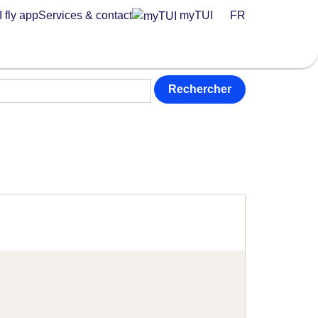
 fly app
Services & contact
myTUI
FR
Rechercher