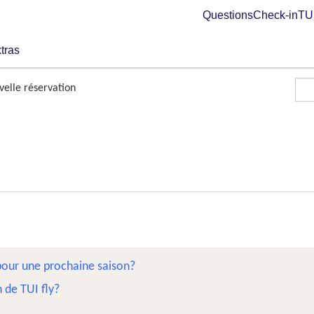
Questions
Check-in
TUI
tras
elle réservation
 pour une prochaine saison?
 de TUI fly?