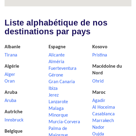
Liste alphabétique de nos
destinations par pays
Albanie
Espagne
Kosovo
Tirana
Alicante
Pristina
Alméria
Algérie
Macédoine du
Fuerteventura
Nord
Alger
Gérone
Oran
Ohrid
Gran Canaria
Ibiza
Aruba
Maroc
Jerez
Aruba
Agadir
Lanzarote
Al Hoceima
Malaga
Autriche
Casablanca
Minorque
Innsbruck
Marrakech
Murcia-Corvera
Nador
Palma de
Belgique
Oujda
Majorque