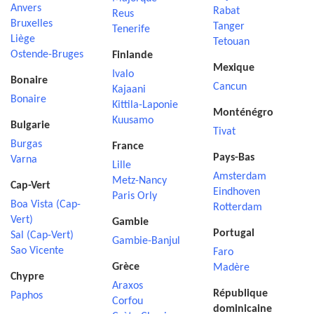
Anvers
Rabat
Reus
Bruxelles
Tanger
Tenerife
Liège
Tetouan
Ostende-Bruges
Finlande
Mexique
Ivalo
Bonaire
Cancun
Kajaani
Bonaire
Kittila-Laponie
Monténégro
Kuusamo
Bulgarie
Tivat
Burgas
France
Pays-Bas
Varna
Lille
Amsterdam
Metz-Nancy
Cap-Vert
Eindhoven
Paris Orly
Boa Vista (Cap-
Rotterdam
Vert)
Gambie
Portugal
Sal (Cap-Vert)
Gambie-Banjul
Sao Vicente
Faro
Grèce
Madère
Chypre
Araxos
République
Paphos
Corfou
dominicaine