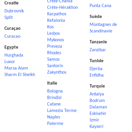
Crète-Chania
Croatie
Punta Cana
Crète-Héraklion
Dubrovnik
Karpathos
Suède
Split
Kefalonia
Montagnes de
Kos
Curaçao
Scandinavie
Lesbos
Curacao
Mykonos
Tanzanie
Preveza
Egypte
Zanzibar
Rhodes
Hurghada
Samos
Tunisie
Luxor
Santorin
Marsa Alam
Djerba
Zakynthos
Sharm El Sheikh
Enfidha
Italie
Turquie
Bologna
Antalya
Brindisi
Bodrum
Catane
Dalaman
Lamezia Terme
Eskisehir
Naples
Izmir
Palerme
Kayseri