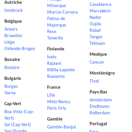
Autriche
Casablanca
Minorque
Innsbruck
Marrakech
Murcia-Corvera
Nador
Palma de
Belgique
Oujda
Majorque
Anvers
Rabat
Reus
Bruxelles
Tanger
Tenerife
Liège
Tetouan
Ostende-Bruges
Finlande
Mexique
Ivalo
Bonaire
Cancun
Kajaani
Bonaire
Kittila-Laponie
Monténégro
Kuusamo
Bulgarie
Tivat
Burgas
France
Pays-Bas
Varna
Lille
Amsterdam
Metz-Nancy
Cap-Vert
Eindhoven
Paris Orly
Boa Vista (Cap-
Rotterdam
Vert)
Gambie
Portugal
Sal (Cap-Vert)
Gambie-Banjul
Sao Vicente