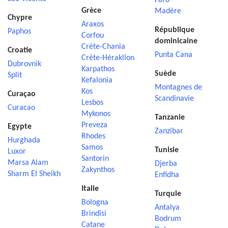
Faro
Grèce
Madère
Chypre
Araxos
République
Paphos
Corfou
dominicaine
Crète-Chania
Croatie
Punta Cana
Crète-Héraklion
Dubrovnik
Karpathos
Suède
Split
Kefalonia
Montagnes de
Kos
Curaçao
Scandinavie
Lesbos
Curacao
Mykonos
Tanzanie
Preveza
Egypte
Zanzibar
Rhodes
Hurghada
Samos
Tunisie
Luxor
Santorin
Marsa Alam
Djerba
Zakynthos
Sharm El Sheikh
Enfidha
Italie
Turquie
Bologna
Antalya
Brindisi
Bodrum
Catane