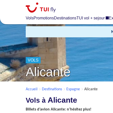
Skip
to
main
Vols
Promotions
Destinations
TUI vol + sejour
Ex
content
VOLS
Alicante
Accueil
Destinations
Espagne
Alicante
Alicante
Vols à
Billets d’avion Alicante: n’hésitez plus!