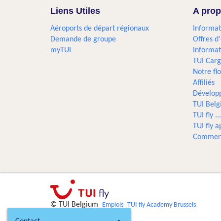
Liens Utiles
A prop
Aéroports de départ régionaux
Informat
Demande de groupe
Offres d
myTUI
Informat
TUI Car
Notre flo
Affiliés
Dévelop
TUI Bel
TUI fly 
TUI fly a
Comment
© TUI Belgium
Emplois
TUI fly Academy Brussels