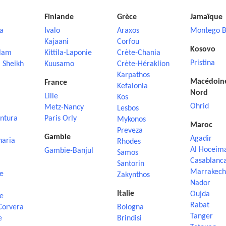
Finlande
Grèce
Jamaïque
a
Ivalo
Araxos
Montego B
Kajaani
Corfou
Kosovo
lam
Kittila-Laponie
Crète-Chania
Pristina
 Sheikh
Kuusamo
Crète-Héraklion
Karpathos
Macédoin
France
Kefalonia
Nord
Lille
Kos
Ohrid
Metz-Nancy
Lesbos
ntura
Paris Orly
Mykonos
Maroc
Preveza
Gambie
Agadir
naria
Rhodes
Al Hoceim
Gambie-Banjul
Samos
Casablanc
Santorin
Marrakech
e
Zakynthos
Nador
Italie
Oujda
e
Rabat
Corvera
Bologna
Tanger
e
Brindisi