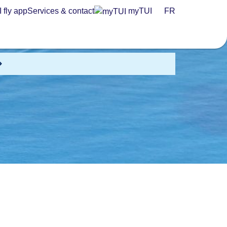
 fly app
Services & contact
myTUI
FR