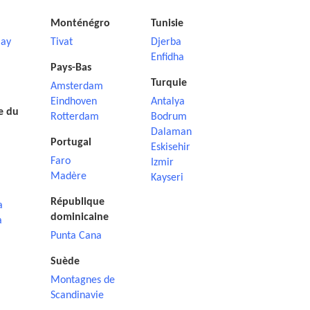
Monténégro
Tunisie
ay
Tivat
Djerba
Enfidha
Pays-Bas
Turquie
Amsterdam
Eindhoven
Antalya
e du
Rotterdam
Bodrum
Dalaman
Portugal
Eskisehir
Faro
Izmir
Madère
Kayseri
République
a
dominicaine
a
Punta Cana
Suède
Montagnes de
Scandinavie