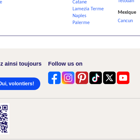
Tetouan
e
Catane
Lamezia Terme
Mexique
Naples
Cancun
Palerme
z ainsi toujours
Follow us on
Oui, volontiers!