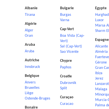
Albanie
Bulgarie
Egypte
Tirana
Burgas
Hurghad
Varna
Luxor
Algérie
Marsa A
Cap-Vert
Alger
Sharm El
Oran
Boa Vista (Cap-
Espagne
Vert)
Aruba
Sal (Cap-Vert)
Alicante
Aruba
Sao Vicente
Alméria
Fuerteve
Autriche
Chypre
Gérone
Innsbruck
Paphos
Gran Ca
Ibiza
Belgique
Croatie
Jerez
Anvers
Dubrovnik
Lanzarot
Bruxelles
Split
Malaga
Liège
Minorqu
Curaçao
Ostende-Bruges
Murcia-
Curacao
Palma d
Bonaire