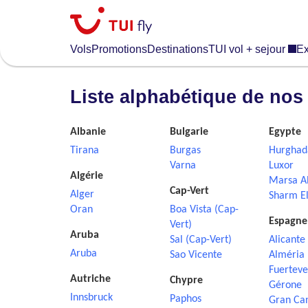
Skip
to
main
Vols
Promotions
Destinations
TUI vol + sejour
Ex
content
Liste alphabétique de nos
Albanie
Bulgarie
Egypte
Tirana
Burgas
Hurghad
Varna
Luxor
Algérie
Marsa A
Cap-Vert
Alger
Sharm El
Oran
Boa Vista (Cap-
Espagne
Vert)
Aruba
Sal (Cap-Vert)
Alicante
Aruba
Sao Vicente
Alméria
Fuerteve
Autriche
Chypre
Gérone
Innsbruck
Paphos
Gran Ca