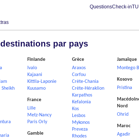
Questions
Check-in
TUI
tras
 destinations par pays
Finlande
Grèce
Jamaïque
a
Ivalo
Araxos
Montego B
Kajaani
Corfou
Kosovo
lam
Kittila-Laponie
Crète-Chania
Pristina
 Sheikh
Kuusamo
Crète-Héraklion
Karpathos
Macédoin
France
Kefalonia
Nord
Lille
Kos
Ohrid
Metz-Nancy
Lesbos
ntura
Paris Orly
Mykonos
Maroc
Preveza
Gambie
Agadir
naria
Rhodes