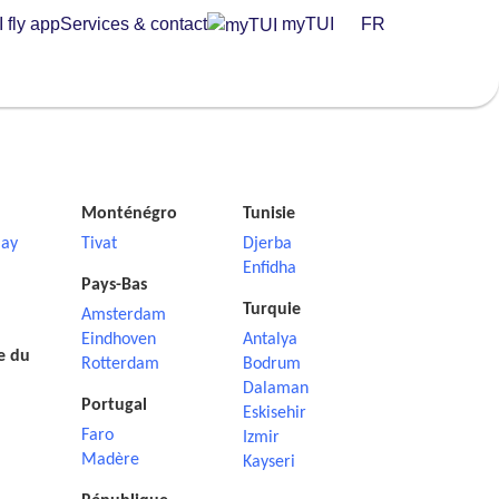
 fly app
Services & contact
myTUI
FR
Monténégro
Tunisie
ay
Tivat
Djerba
Enfidha
Pays-Bas
Turquie
Amsterdam
Eindhoven
Antalya
e du
Rotterdam
Bodrum
Dalaman
Portugal
Eskisehir
Faro
Izmir
Madère
Kayseri