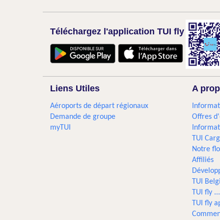
Téléchargez l'application TUI fly
Liens Utiles
A prop
Aéroports de départ régionaux
Informat
Demande de groupe
Offres d
myTUI
Informat
TUI Car
Notre flo
Affiliés
Dévelop
TUI Bel
TUI fly 
TUI fly a
Comment