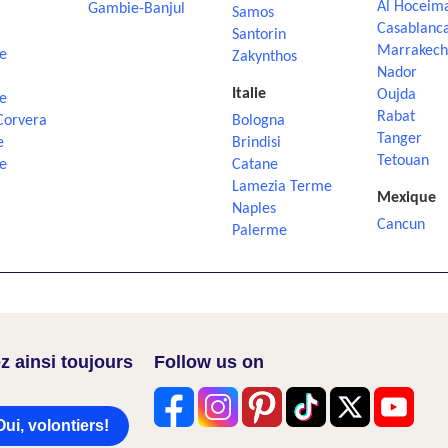
Al Hoceim
Gambie-Banjul
Samos
Casablanc
Santorin
Marrakech
e
Zakynthos
Nador
Italie
Oujda
e
Rabat
Corvera
Bologna
Tanger
e
Brindisi
Tetouan
e
Catane
Lamezia Terme
Mexique
Naples
Cancun
Palerme
z ainsi toujours
Follow us on
Oui, volontiers!