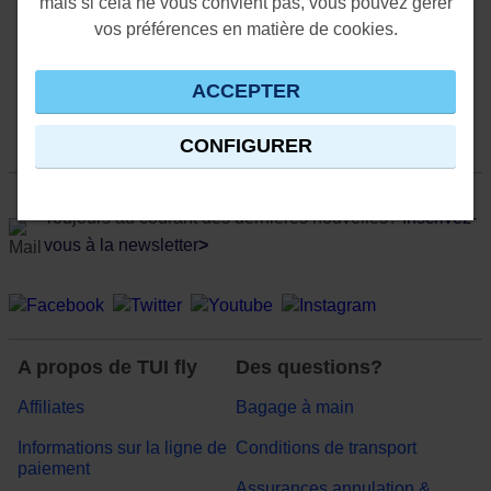
mais si cela ne vous convient pas, vous pouvez gérer
vos préférences en matière de cookies.
ACCEPTER
CONFIGURER
Toujours au courant des dernières nouvelles?
Inscrivez-
vous à la newsletter
>
A propos de TUI fly
Des questions?
Affiliates
Bagage à main
Informations sur la ligne de
Conditions de transport
paiement
Assurances annulation &